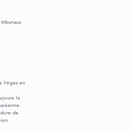
s tribunaux
 litiges en
ujours la
ropéenne.
édure de
ion.