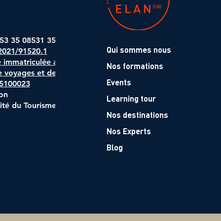
 53 35 08531 35
Qui sommes nous
 2021/91520.1
immatriculée au
Nos formations
e voyages et de
Events
35100023
on
Learning tour
ité du Tourisme)
Nos destinations
Nos Experts
Blog