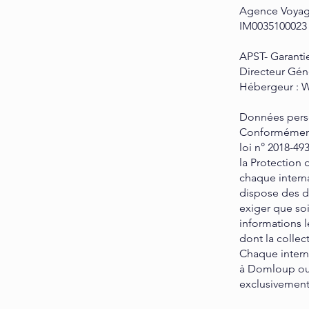
Agence Voyage
IM0035100023
APST- Garantie
Directeur Gén
Hébergeur : 
Données pers
Conformément
loi n° 2018-49
la Protection
chaque intern
dispose des dr
exiger que soi
informations 
dont la collec
Chaque intern
à Domloup ou v
exclusivement