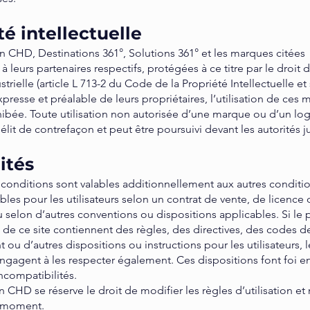
té intellectuelle
n CHD, Destinations 361°, Solutions 361° et les marques citées
à leurs partenaires respectifs, protégées à ce titre par le droit d
trielle (article L 713-2 du Code de la Propriété Intellectuelle et 
xpresse et préalable de leurs propriétaires, l’utilisation de ces
hibée. Toute utilisation non autorisée d’une marque ou d’un lo
élit de contrefaçon et peut être poursuivi devant les autorités ju
ités
 conditions sont valables additionnellement aux autres conditi
bles pour les utilisateurs selon un contrat de vente, de licence
u selon d’autres conventions ou dispositions applicables. Si le p
 de ce site contiennent des règles, des directives, des codes d
u d’autres dispositions ou instructions pour les utilisateurs, l
’engagent à les respecter également. Ces dispositions font foi e
incompatibilités.
n CHD se réserve le droit de modifier les règles d’utilisation e
t moment.