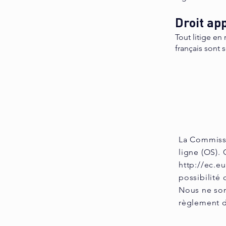
Droit ap
Tout litige en 
français sont 
La Commissi
ligne (OS). 
http://ec.e
possibilité
Nous ne som
règlement d