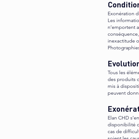
Condition
Exonération d
Les informatio
n’emportent a
conséquence, 
inexactitude o
Photographies
Evolution
Tous les éléme
des produits c
mis à disposit
peuvent donn
Exonérat
Elan CHD s’eng
disponibilité 
cas de difficu
soient les cau