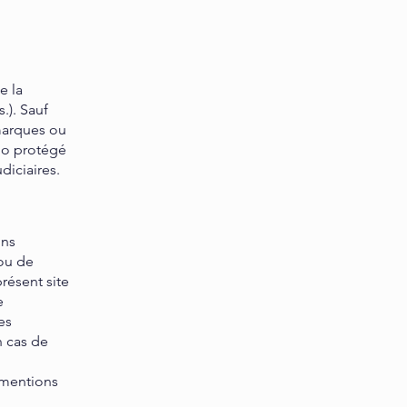
e la
s.). Sauf
 marques ou
go protégé
diciaires.
ons
 ou de
résent site
e
es
n cas de
t mentions