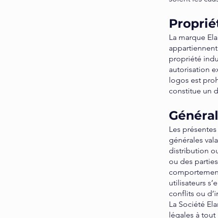
Proprié
La marque Ela
appartiennent 
propriété indus
autorisation e
logos est pro
constitue un d
Général
Les présentes
générales vala
distribution o
ou des parties
comportement o
utilisateurs s
conflits ou d’
La Société Ela
légales à tou