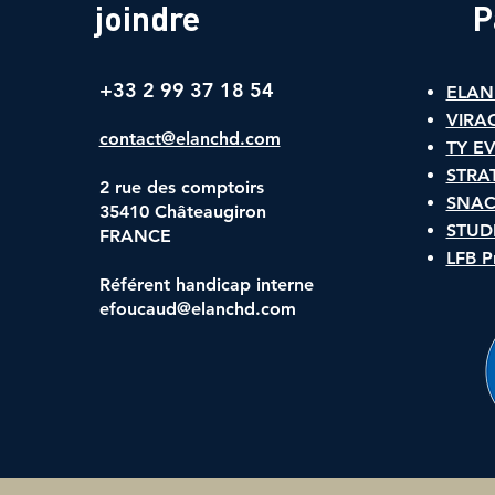
joindre
P
+33 2 99 37 18 54
ELAN
VIRA
contact@elanchd.com
TY E
STRA
2 rue des comptoirs
SNAC
35410 Châteaugiron
​STUD
FRANCE
LFB P
Référent handicap interne
efoucaud@elanchd.com