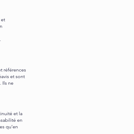
 et
En
,
.
et références
avis et sont
 Ils ne
nuité et la
sabilité en
les qu’en