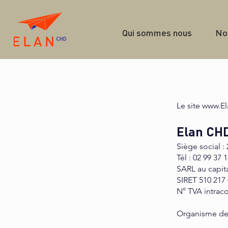
Qui sommes nous
No
Le site
www.E
Elan CH
Siège social :
Tél : 02 99 37 
SARL au capit
SIRET 510 217
N° TVA intrac
Organisme de 