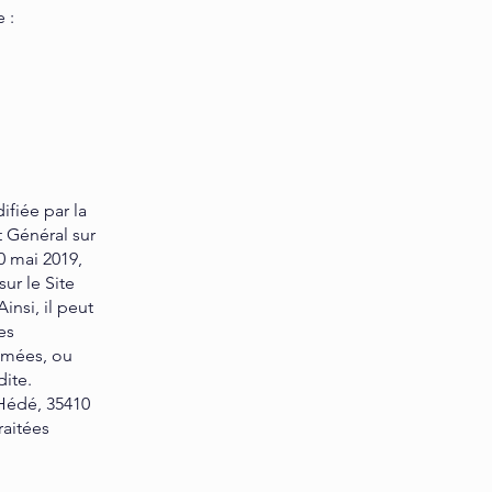
 :
ifiée par la
t Général sur
30 mai 2019,
ur le Site
insi, il peut
es
rimées, ou
dite.
 Hédé, 35410
raitées