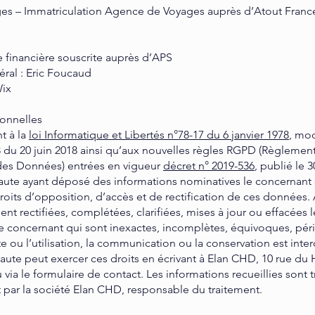
s – Immatriculation Agence de Voyages auprès d’Atout France
 financière souscrite auprès d’APS
éral : Eric Foucaud
Wix
onnelles
 à la
loi Informatique et Libertés n°78-17 du 6 janvier 1978
, mod
3 du 20 juin 2018 ainsi qu’aux nouvelles règles RGPD (Règlemen
 des Données) entrées en vigueur
décret n° 2019-536
, publié le 
aute ayant déposé des informations nominatives le concernant s
oits d’opposition, d’accès et de rectification de ces données. A
ent rectifiées, complétées, clarifiées, mises à jour ou effacées l
le concernant qui sont inexactes, incomplètes, équivoques, pé
te ou l’utilisation, la communication ou la conservation est inter
aute peut exercer ces droits en écrivant à Elan CHD, 10 rue du
ia le formulaire de contact. Les informations recueillies sont t
 par la société Elan CHD, responsable du traitement.