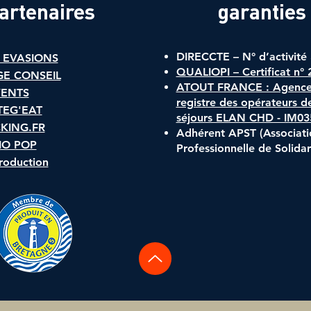
artenaires
garanties
DIRECCTE – N° d’activité
 EVASIONS
QUALIOPI – Certificat n°
GE CONSEIL
ATOUT FRANCE : Agence 
VENTS
registre des opérateurs d
TEG'EAT
séjours ELAN CHD - IM0
KING.FR
Adhérent APST (Associati
IO POP
Professionnelle de Solidar
roduction