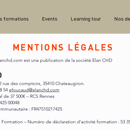
s formations
Events
Learning tour
Nos de
MENTIONS LÉGALES
lanchd.com
est une publication de la société Elan CHD
D
 2 rue des comptoirs, 35410 Chateaugiron.
18 54
efoucaud@elanchd.com
al de 37 500€ – RCS Rennes
 425 00048
ommunautaire : FR47510217425
Formation – Numéro de déclaration d’activité formation : 53 3